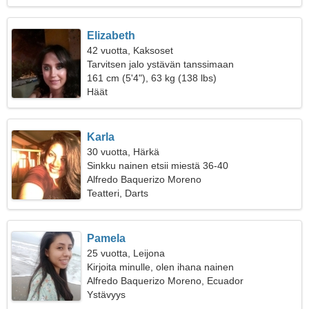
Elizabeth
42 vuotta, Kaksoset
Tarvitsen jalo ystävän tanssimaan
161 cm (5'4"), 63 kg (138 lbs)
Häät
Karla
30 vuotta, Härkä
Sinkku nainen etsii miestä 36-40
Alfredo Baquerizo Moreno
Teatteri, Darts
Pamela
25 vuotta, Leijona
Kirjoita minulle, olen ihana nainen
Alfredo Baquerizo Moreno, Ecuador
Ystävyys