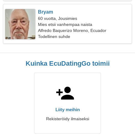
Bryam
60 vuotta, Jousimies
Mies etsii vanhempaa naista
Alfredo Baquerizo Moreno, Ecuador
Todellinen suhde
Kuinka EcuDatingGo toimii
Liity meihin
Rekisteröidy ilmaiseksi