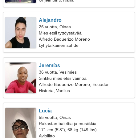
Ohjelmointi, Raha
Alejandro
26 vuotta, Oinas
Mies etsii tyttöystävää
Alfredo Baquerizo Moreno
Lyhytaikainen suhde
Jeremías
36 vuotta, Vesimies
Sinkku mies etsii vaimoa
Alfredo Baquerizo Moreno, Ecuador
Historia, Vaellus
Lucía
55 vuotta, Oinas
Rakastan balettia ja musiikkia
171 cm (5'8"), 68 kg (149 lbs)
Avioliitto