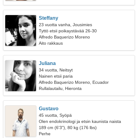
Steffany
23 vuotta vanha, Jousimies
Tyttö etsii poikaystävää 26-30
Alfredo Baquerizo Moreno
Aito rakkaus
Juliana
34 vuotta, Neitsyt
Nainen etsii paria
Alfredo Baquerizo Moreno, Ecuador
Rullalautailu, Hieronta
Gustavo
45 vuotta, Syöpä
Olen endokrinologi ja etsin kaunista naista
189 cm (6'3"), 80 kg (176 lbs)
Perhe