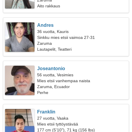
Zaruma
Aito rakkaus
Andres
36 vuotta, Kauris
Sinkku mies etsii vaimoa 27-31
Zaruma
Lautapelit, Teatteri
Joseantonio
56 vuotta, Vesimies
Mies etsii vanhempaa naista
Zaruma, Ecuador
Perhe
Franklin
27 vuotta, Vaaka
Mies etsii tyttöystävää
177 cm (5'10"), 71 kg (156 lbs)