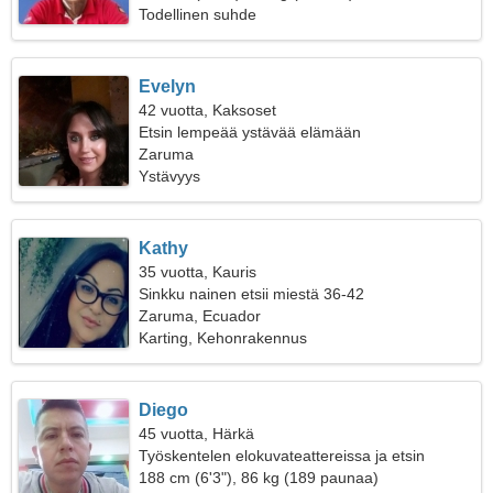
Todellinen suhde
Evelyn
42 vuotta, Kaksoset
Etsin lempeää ystävää elämään
Zaruma
Ystävyys
Kathy
35 vuotta, Kauris
Sinkku nainen etsii miestä 36-42
Zaruma, Ecuador
Karting, Kehonrakennus
Diego
45 vuotta, Härkä
Työskentelen elokuvateattereissa ja etsin
ystävällistä naista
188 cm (6'3"), 86 kg (189 paunaa)