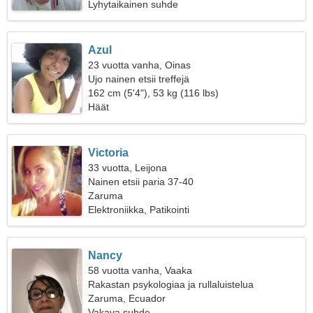
Lyhytaikainen suhde
Azul
23 vuotta vanha, Oinas
Ujo nainen etsii treffejä
162 cm (5'4"), 53 kg (116 lbs)
Häät
Victoria
33 vuotta, Leijona
Nainen etsii paria 37-40
Zaruma
Elektroniikka, Patikointi
Nancy
58 vuotta vanha, Vaaka
Rakastan psykologiaa ja rullaluistelua
Zaruma, Ecuador
Vakava suhde