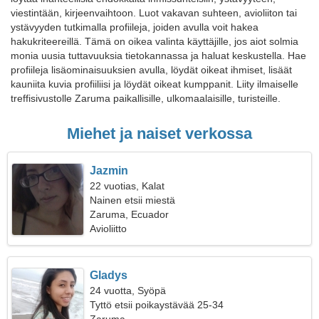
viestintään, kirjeenvaihtoon. Luot vakavan suhteen, avioliiton tai
ystävyyden tutkimalla profiileja, joiden avulla voit hakea
hakukriteereillä. Tämä on oikea valinta käyttäjille, jos aiot solmia
monia uusia tuttavuuksia tietokannassa ja haluat keskustella. Hae
profiileja lisäominaisuuksien avulla, löydät oikeat ihmiset, lisäät
kauniita kuvia profiiliisi ja löydät oikeat kumppanit. Liity ilmaiselle
treffisivustolle Zaruma paikallisille, ulkomaalaisille, turisteille.
Miehet ja naiset verkossa
Jazmin
22 vuotias, Kalat
Nainen etsii miestä
Zaruma, Ecuador
Avioliitto
Gladys
24 vuotta, Syöpä
Tyttö etsii poikaystävää 25-34