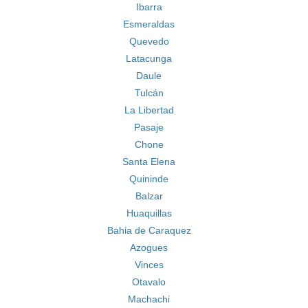
Ibarra
Esmeraldas
Quevedo
Latacunga
Daule
Tulcán
La Libertad
Pasaje
Chone
Santa Elena
Quininde
Balzar
Huaquillas
Bahia de Caraquez
Azogues
Vinces
Otavalo
Machachi