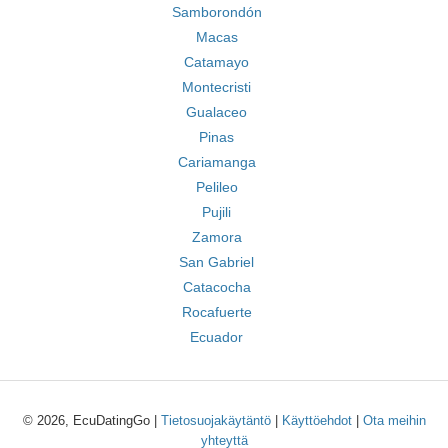
Samborondón
Macas
Catamayo
Montecristi
Gualaceo
Pinas
Cariamanga
Pelileo
Pujili
Zamora
San Gabriel
Catacocha
Rocafuerte
Ecuador
© 2026, EcuDatingGo |
Tietosuojakäytäntö
|
Käyttöehdot
|
Ota meihin
yhteyttä